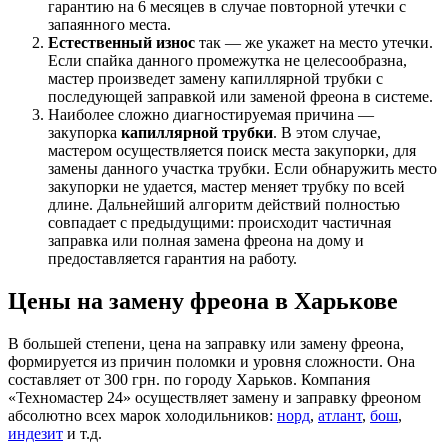
гарантию на 6 месяцев в случае повторной утечки с
запаянного места.
Естественный износ
так — же укажет на место утечки.
Если спайка данного промежутка не целесообразна,
мастер произведет замену капиллярной трубки с
последующей заправкой или заменой фреона в системе.
Наиболее сложно диагностируемая причина —
закупорка
капиллярной трубки
. В этом случае,
мастером осуществляется поиск места закупорки, для
замены данного участка трубки. Если обнаружить место
закупорки не удается, мастер меняет трубку по всей
длине. Дальнейший алгоритм действий полностью
совпадает с предыдущими: происходит частичная
заправка или полная замена фреона на дому и
предоставляется гарантия на работу.
Цены на замену фреона в Харькове
В большей степени, цена на заправку или замену фреона,
формируется из причин поломки и уровня сложности. Она
составляет от 300 грн. по городу Харьков. Компания
«Техномастер 24» осуществляет замену и заправку фреоном
абсолютно всех марок холодильников:
норд
,
атлант
,
бош
,
индезит
и т.д.